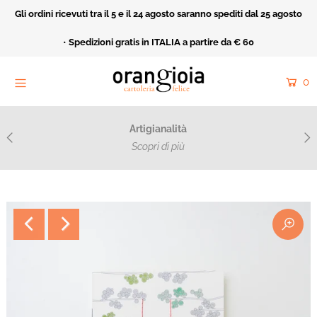
Gli ordini ricevuti tra il 5 e il 24 agosto saranno spediti dal 25 agosto
Home
•
Spedizioni gratis in ITALIA a partire da € 60
Orangioia Mood
0
Rivendita
Cartoleria Felice
Artigianalità
Acquarello e ricamo
Scopri di più
Catalogo
Collezioni
Fatto Apposta
Cerca
Entra o crea un nuovo account