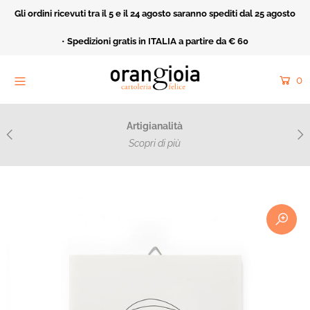
Gli ordini ricevuti tra il 5 e il 24 agosto saranno spediti dal 25 agosto
Home
•
Spedizioni gratis in ITALIA a partire da € 60
Orangioia Mood
0
Rivendita
Cartoleria Felice
Artigianalità
Acquarello e ricamo
Scopri di più
Catalogo
Collezioni
Fatto Apposta
Cerca
Entra o crea un nuovo account