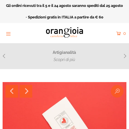
Gli ordini ricevuti tra il 5 e il 24 agosto saranno spediti dal 25 agosto
Home
•
Spedizioni gratis in ITALIA a partire da € 60
Orangioia Mood
0
Rivendita
Cartoleria Felice
Artigianalità
Acquarello e ricamo
Scopri di più
Catalogo
Collezioni
Fatto Apposta
Cerca
Entra o crea un nuovo account