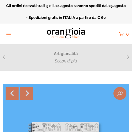
Gli ordini ricevuti tra il 5 e il 24 agosto saranno spediti dal 25 agosto
Home
•
Spedizioni gratis in ITALIA a partire da € 60
Orangioia Mood
0
Rivendita
Cartoleria Felice
Artigianalità
Acquarello e ricamo
Scopri di più
Catalogo
Collezioni
Fatto Apposta
Cerca
Entra o crea un nuovo account