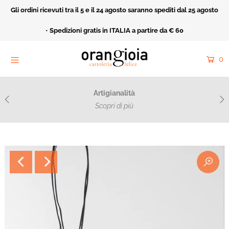
Gli ordini ricevuti tra il 5 e il 24 agosto saranno spediti dal 25 agosto
Home
•
Spedizioni gratis in ITALIA a partire da € 60
Orangioia Mood
0
Rivendita
Cartoleria Felice
Artigianalità
Acquarello e ricamo
Scopri di più
Catalogo
Collezioni
Fatto Apposta
Cerca
Entra o crea un nuovo account