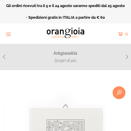
Gli ordini ricevuti tra il 5 e il 24 agosto saranno spediti dal 25 agosto
Home
•
Spedizioni gratis in ITALIA a partire da € 60
Orangioia Mood
0
Rivendita
Cartoleria Felice
Artigianalità
Acquarello e ricamo
Scopri di più
Catalogo
Collezioni
Fatto Apposta
Cerca
Entra o crea un nuovo account