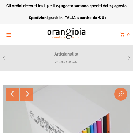
Gli ordini ricevuti tra il 5 e il 24 agosto saranno spediti dal 25 agosto
Home
•
Spedizioni gratis in ITALIA a partire da € 60
Orangioia Mood
0
Rivendita
Cartoleria Felice
Artigianalità
Acquarello e ricamo
Scopri di più
Catalogo
Collezioni
Fatto Apposta
Cerca
Entra o crea un nuovo account
Riproduci